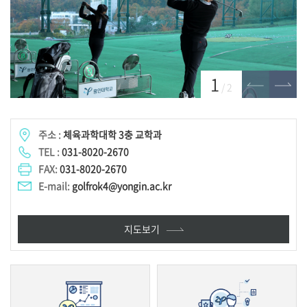
이전
다음
1
/
2
주소 :
체육과학대학 3충 교학과
TEL :
031-8020-2670
FAX:
031-8020-2670
E-mail:
golfrok4@yongin.ac.kr
지도보기