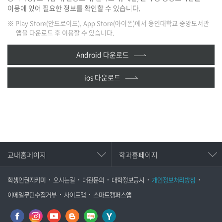
이용에 있어 필요한 정보를 확인할 수 있습니다.
※ Play Store(안드로이드), App Store(아이폰)에서 용인대학교 중앙도서관
앱을 다운로드 후 이용할 수 있습니다.
Android 다운로드
ios 다운로드
교내홈페이지
학과홈페이지
학생인권지키미
오시는길
대관문의
대학정보공시
개인정보처리방침
이메일무단수집거부
사이트맵
스마트캠퍼스앱
페이스북
인스타그램
유튜브
신문방송국
네이버
용인