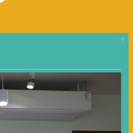
학교
더보
용인